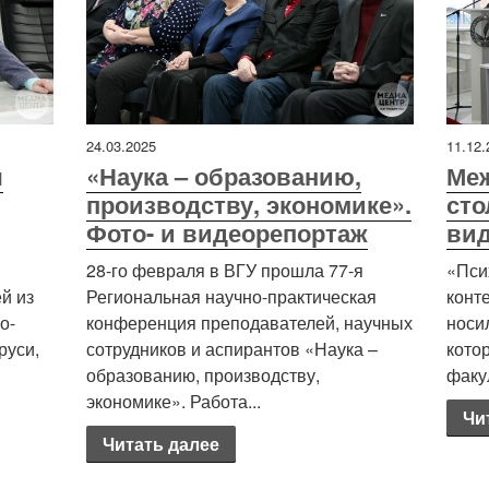
24.03.2025
11.12.
ы
«Наука – образованию,
Ме
производству, экономике».
сто
Фото- и видеорепортаж
ви
28-го февраля в ВГУ прошла 77-я
«Пси
й из
Региональная научно-практическая
конт
о-
конференция преподавателей, научных
носи
руси,
сотрудников и аспирантов «Наука –
кото
образованию, производству,
факу
экономике». Работа...
Чи
Читать далее