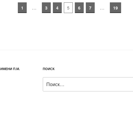
…
…
1
3
4
5
6
7
19
ИМЕНИ П.М.
ПОИСК
Искать: