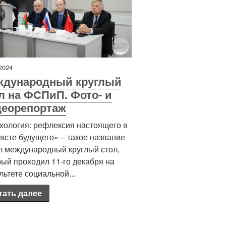
2024
ждународный круглый
л на ФСПиП. Фото- и
деорепортаж
хология: рефлексия настоящего в
ексте будущего» – такое название
л международный круглый стол,
рый проходил 11-го декабря на
льтете социальной...
тать далее