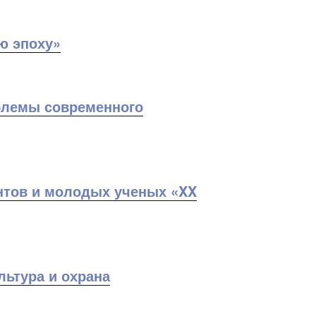
ю эпоху»
блемы современного
нтов и молодых ученых «XX
ьтура и охрана