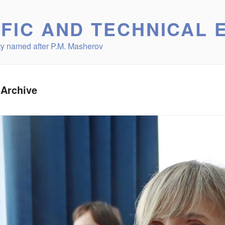
IFIC AND TECHNICAL 
ity named after P.M. Masherov
Archive