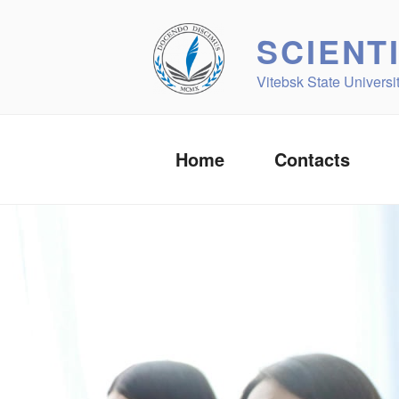
Skip
to
SCIENT
content
Vitebsk State Univers
Home
Contacts