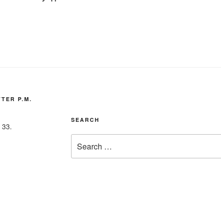
TER P.M.
SEARCH
 33.
Search
for: