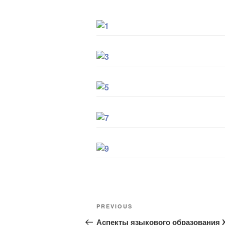
Post
Previous
PREVIOUS
navigation
Post
Аспекты языкового образования Х